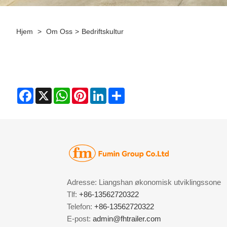
Hjem
>
Om Oss
>
Bedriftskultur
Facebook
X
WhatsApp
Pinterest
LinkedIn
Share
Adresse: Liangshan økonomisk utviklingssone
Tlf:
+86-13562720322
Telefon:
+86-13562720322
E-post:
admin@fhtrailer.com