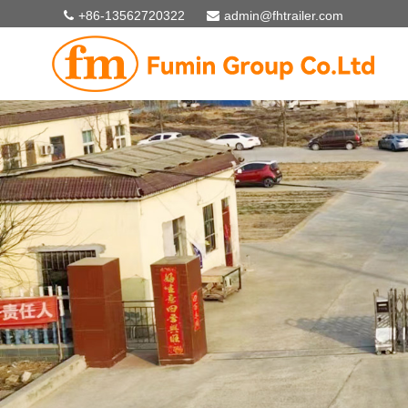
+86-13562720322
admin@fhtrailer.com